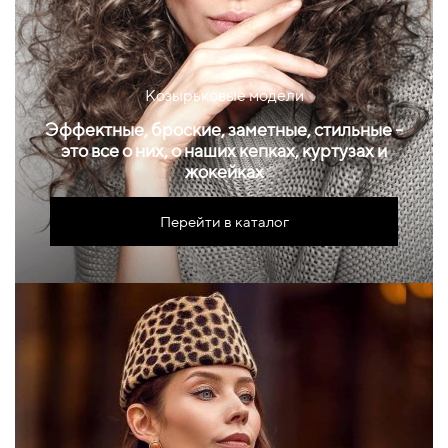
Козырьковые модели
Эффектные, броские, заметные, стильные -
это все о них, о наших кепках, куртузах и
жокейках
Перейти в каталог