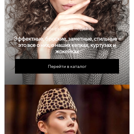
Козырьковые модели
Эффектные, броские, заметные, стильные -
это все о них, о наших кепках, куртузах и
жокейках
Перейти в каталог