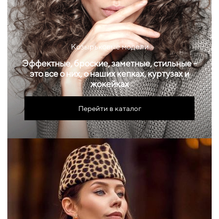
Козырьковые модели
Эффектные, броские, заметные, стильные -
это все о них, о наших кепках, куртузах и
жокейках
Перейти в каталог