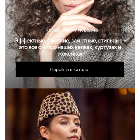
Козырьковые модели
Эффектные, броские, заметные, стильные -
это все о них, о наших кепках, куртузах и
жокейках
Перейти в каталог