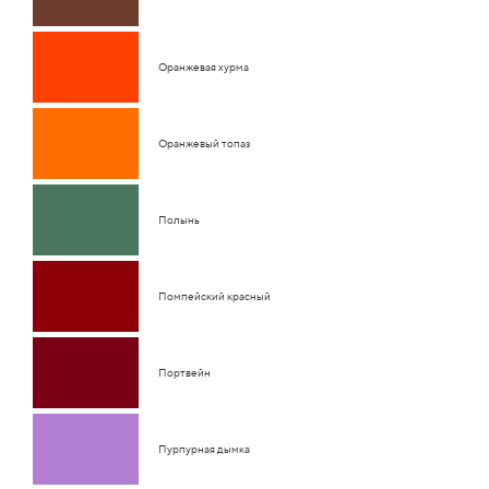
Оранжевая хурма
Оранжевый топаз
Полынь
Помпейский красный
Портвейн
Пурпурная дымка