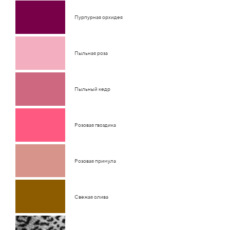
Пурпурная орхидея
Пыльная роза
Пыльный кедр
Розовая гвоздика
Розовая примула
Свежая олива