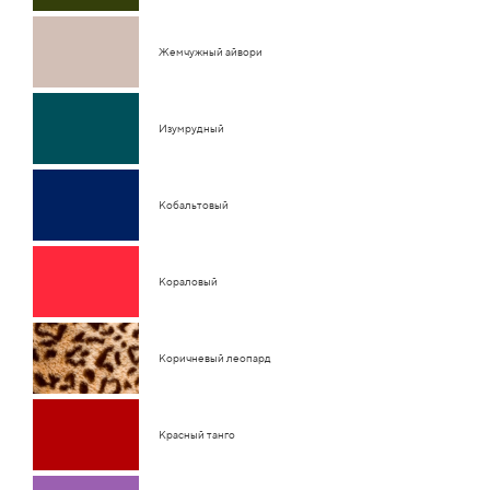
Жемчужный айвори
Изумрудный
Кобальтовый
Кораловый
Коричневый леопард
Красный танго