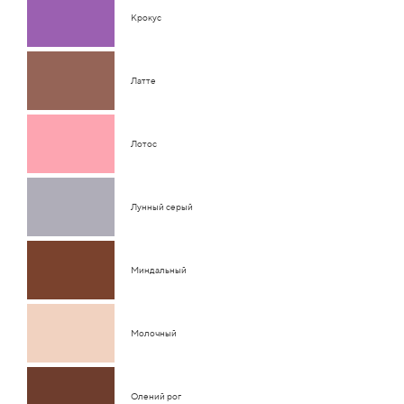
Крокус
Латте
Лотос
Лунный серый
Миндальный
Молочный
Олений рог