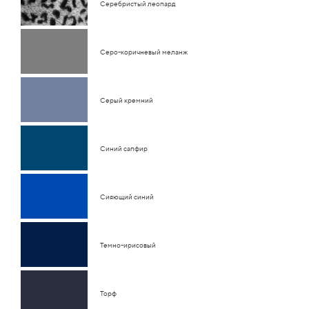
Серебристый леопард
Серо-коричневый меланж
Серый кремний
Синий сапфир
Сияющий синий
Темно-ирисовый
Торф