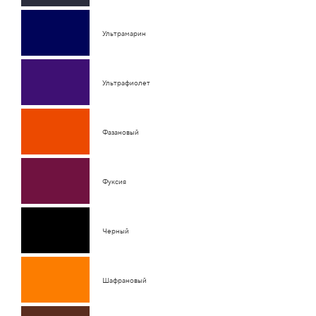
Ультрамарин
Ультрафиолет
Фазановый
Фуксия
Черный
Шафрановый