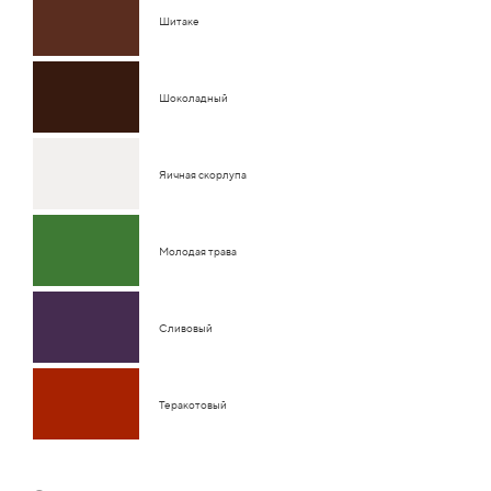
Шитаке
Шоколадный
Яичная скорлупа
Молодая трава
Сливовый
Теракотовый