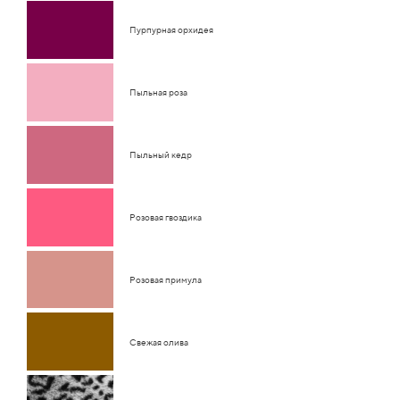
Пурпурная орхидея
Пыльная роза
Пыльный кедр
Розовая гвоздика
Розовая примула
Свежая олива