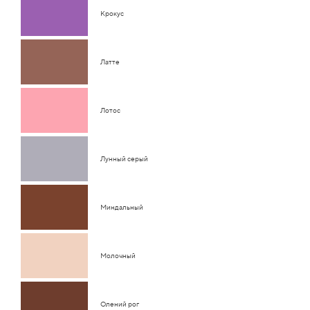
Крокус
Латте
Лотос
Лунный серый
Миндальный
Молочный
Олений рог