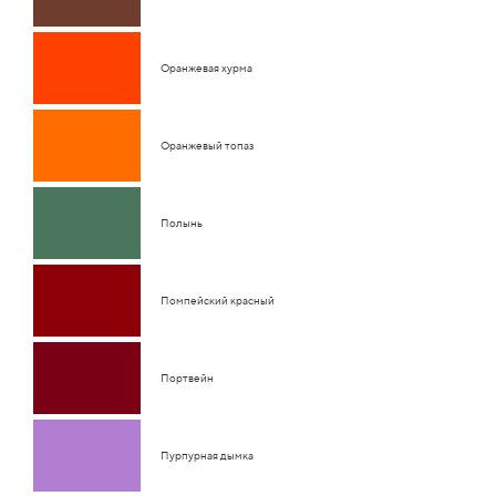
Оранжевая хурма
Оранжевый топаз
Полынь
Помпейский красный
Портвейн
Пурпурная дымка