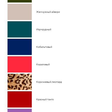
Жемчужный айвори
Изумрудный
Кобальтовый
Кораловый
Коричневый леопард
Красный танго