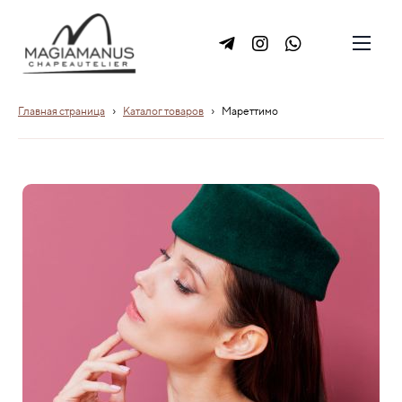
›
›
Главная страница
Каталог товаров
Мареттимо