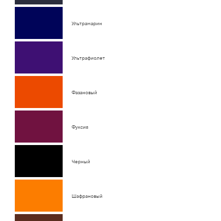
Ультрамарин
Ультрафиолет
Фазановый
Фуксия
Черный
Шафрановый