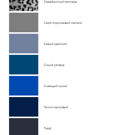
Серебристый леопард
Серо-коричневый меланж
Серый кремний
Синий сапфир
Сияющий синий
Темно-ирисовый
Торф