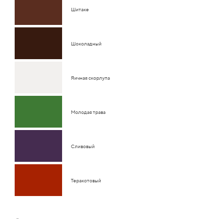
Шитаке
Шоколадный
Яичная скорлупа
Молодая трава
Сливовый
Теракотовый